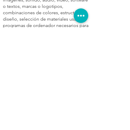
o textos, marcas o logotipos,
combinaciones de colores, estructura y
diseño, selección de materiales usados,
programas de ordenador necesarios para
su funcionamiento, acceso y uso, etc.).
Serán, por consiguiente, obras protegidas
como propiedad intelectual por el
ordenamiento jurídico español, siéndoles
aplicables tanto la normativa española y
comunitaria en este campo, como los
tratados internacionales relativos a la
materia y suscritos por España.
Todos los derechos reservados. En virtud
de lo dispuesto en la Ley de Propiedad
Intelectual, quedan expresamente
prohibidas la reproducción, la
distribución y la comunicación pública,
incluida su modalidad de puesta a
disposición, de la totalidad o parte de los