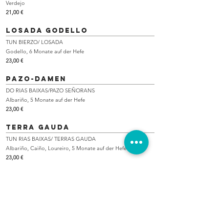
Verdejo
21,00 €
Losada Godello
TUN BIERZO/ LOSADA
Godello, 6 Monate auf der Hefe
23,00 €
Pazo-Damen
DO RIAS BAIXAS/PAZO SEÑORANS
Albariño, 5 Monate auf der Hefe
23,00 €
Terra Gauda
TUN RIAS BAIXAS/ TERRAS GAUDA
Albariño, Caiño, Loureiro, 5 Monate auf der Hefe
23,00 €
pazo san mauro
DO RIAS BAIXAS/ MARQUÉS DE VARGAS
Albarino
25,00 €/Botella 46,00 €/Magnum